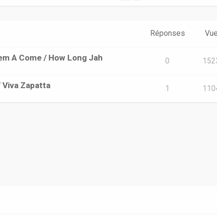
Réponses
Vu
Them A Come / How Long Jah
0
152
/ Viva Zapatta
1
110