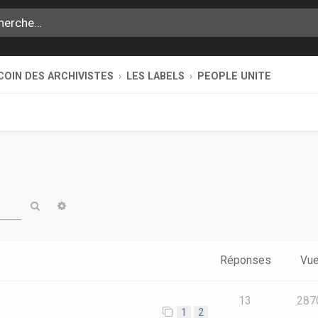
COIN DES ARCHIVISTES
LES LABELS
PEOPLE UNITE
Rechercher
Recherche avancée
Réponses
Vu
13
287
1
2