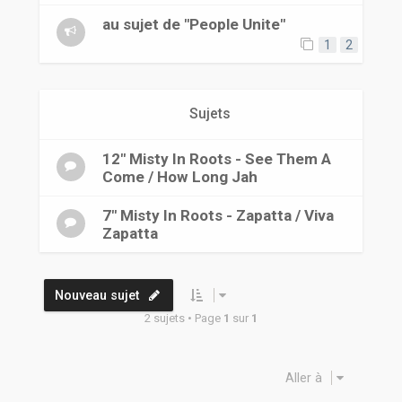
r
au sujet de "People Unite"
1
2
Sujets
12" Misty In Roots - See Them A
Come / How Long Jah
7" Misty In Roots - Zapatta / Viva
Zapatta
Nouveau sujet
2 sujets • Page
1
sur
1
Aller à