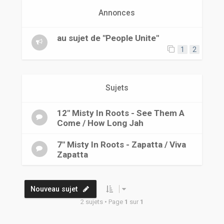
r
Annonces
au sujet de "People Unite"
1
2
Sujets
12" Misty In Roots - See Them A
Come / How Long Jah
7" Misty In Roots - Zapatta / Viva
Zapatta
Nouveau sujet
2 sujets • Page
1
sur
1