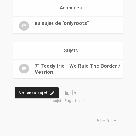
r
Annonces
au sujet de "onlyroots"
Sujets
7" Teddy Irie - We Rule The Border /
Vesrion
Nouveau sujet
1 sujet • Page
1
sur
1
Aller à