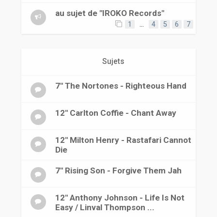
r
au sujet de "IROKO Records"
1
…
4
5
6
7
Sujets
7" The Nortones - Righteous Hand
12" Carlton Coffie - Chant Away
12" Milton Henry - Rastafari Cannot
Die
7" Rising Son - Forgive Them Jah
12" Anthony Johnson - Life Is Not
Easy / Linval Thompson ...