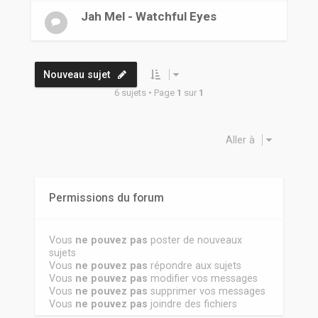
Jah Mel - Watchful Eyes
Nouveau sujet
6 sujets • Page
1
sur
1
Aller à
Permissions du forum
Vous
ne pouvez pas
poster de nouveaux
sujets
Vous
ne pouvez pas
répondre aux sujets
Vous
ne pouvez pas
modifier vos messages
Vous
ne pouvez pas
supprimer vos messages
Vous
ne pouvez pas
joindre des fichiers