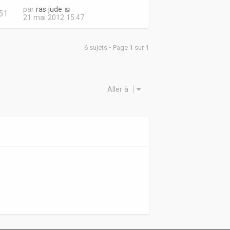
par
ras jude
51
21 mai 2012 15:47
6 sujets • Page
1
sur
1
Aller à