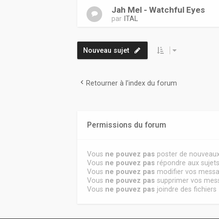
Jah Mel - Watchful Eyes
par
ITAL
Nouveau sujet
Retourner à l’index du forum
Permissions du forum
Vous
ne pouvez pas
poster de nouveaux
Vous
ne pouvez pas
répondre aux sujet
Vous
ne pouvez pas
modifier vos mess
Vous
ne pouvez pas
supprimer vos mes
Vous
ne pouvez pas
joindre des fichiers