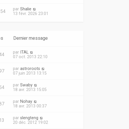
par
Shalie
954
13 févr. 2026 23:01
es
Dernier message
par
ITAL
44
07 oct. 2013 22:10
par
astroroots
97
07 juin 2013 13:15
par
Swaby
54
18 avr. 2013 15:05
par
Nohay
87
18 avr. 2013 00:37
par
slengteng
13
20 déc. 2012 19:02