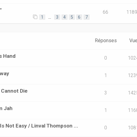
"
66
118
1
…
3
4
5
6
7
Réponses
Vu
us Hand
0
102
Away
1
123
i Cannot Die
3
142
em Jah
1
116
Is Not Easy / Linval Thompson ...
0
108