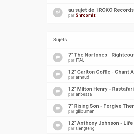
au sujet de "IROKO Records
par
Shroomiz
Sujets
7" The Nortones - Righteo
par
ITAL
12" Carlton Coffie - Chant 
par
arnaud
12" Milton Henry - Rastafar
par
anbessa
7" Rising Son - Forgive Th
par
gillouman
12" Anthony Johnson - Life 
par
slengteng