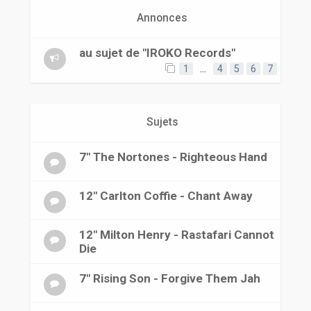
r
Annonces
au sujet de "IROKO Records"
1
…
4
5
6
7
Sujets
7" The Nortones - Righteous Hand
12" Carlton Coffie - Chant Away
12" Milton Henry - Rastafari Cannot
Die
7" Rising Son - Forgive Them Jah