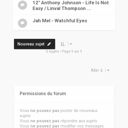
12" Anthony Johnson - Life Is Not
Easy / Linval Thompson ...
Jah Mel - Watchful Eyes
Nouveau sujet
6 sujets • Page
1
sur
1
Aller à
Permissions du forum
Vous
ne pouvez pas
poster de nouveaux
sujets
Vous
ne pouvez pas
répondre aux sujets
Vous
ne pouvez pas
modifier vos messages