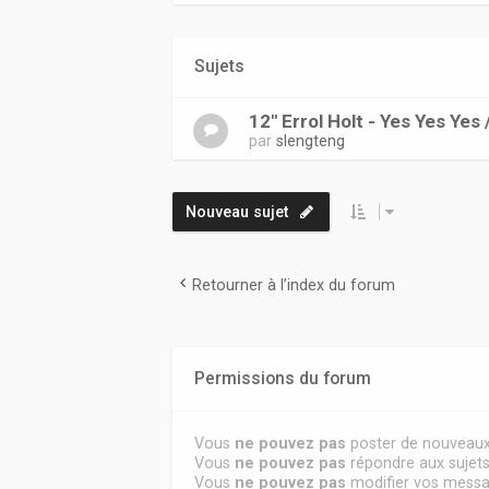
Sujets
12" Errol Holt - Yes Yes Yes 
par
slengteng
Nouveau sujet
Retourner à l’index du forum
Permissions du forum
Vous
ne pouvez pas
poster de nouveaux
Vous
ne pouvez pas
répondre aux sujet
Vous
ne pouvez pas
modifier vos mess