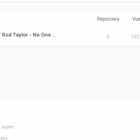
Réponses
Vu
/ Rod Taylor - No One ...
0
153
 sujets
s
ages