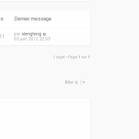
es
Dernier message
par
slengteng
11
03 juin 2012 22:53
1 sujet • Page
1
sur
1
Aller à