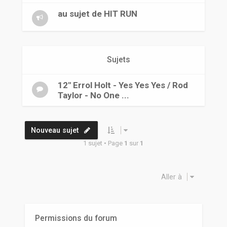
r
au sujet de HIT RUN
Sujets
12" Errol Holt - Yes Yes Yes / Rod
Taylor - No One ...
Nouveau sujet
1 sujet • Page
1
sur
1
Aller à
Permissions du forum