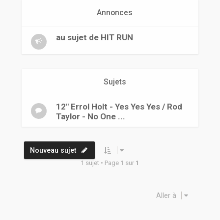
r
Annonces
au sujet de HIT RUN
Sujets
12" Errol Holt - Yes Yes Yes / Rod
Taylor - No One ...
Nouveau sujet
1 sujet • Page
1
sur
1
Aller à