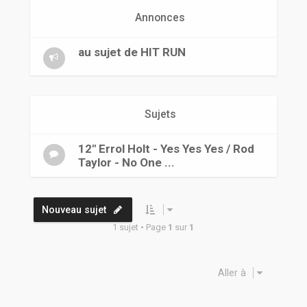
r
Annonces
au sujet de HIT RUN
Sujets
12" Errol Holt - Yes Yes Yes / Rod
Taylor - No One ...
Nouveau sujet
1 sujet • Page
1
sur
1
Aller à