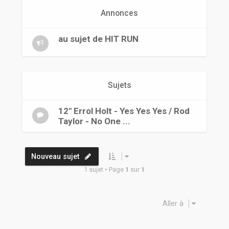
r
Annonces
au sujet de HIT RUN
Sujets
12" Errol Holt - Yes Yes Yes / Rod
Taylor - No One ...
Nouveau sujet
1 sujet • Page
1
sur
1
Aller à