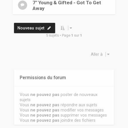
7" Young & Gifted - Got To Get
Away
Nouveau sujet
5 sujets • Page
1
sur
1
Aller à
Permissions du forum
Vous
ne pouvez pas
poster de nouveaux
sujets
Vous
ne pouvez pas
répondre aux sujets
Vous
ne pouvez pas
modifier vos messages
Vous
ne pouvez pas
supprimer vos messages
Vous
ne pouvez pas
joindre des fichiers