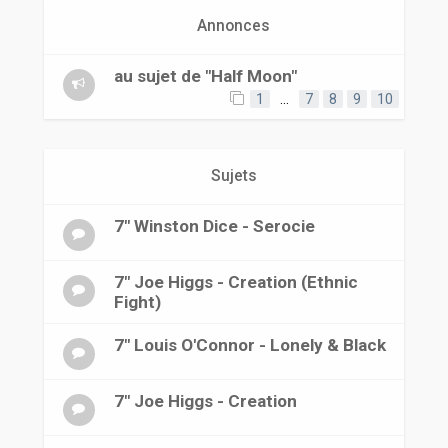
r
Annonces
au sujet de "Half Moon"
1
…
7
8
9
10
Sujets
7" Winston Dice - Serocie
7" Joe Higgs - Creation (Ethnic
Fight)
7" Louis O'Connor - Lonely & Black
7" Joe Higgs - Creation