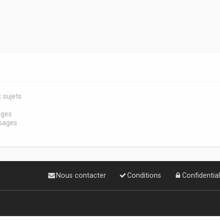
 sujets
s
ages
sages
Nous contacter
Conditions
Confidential