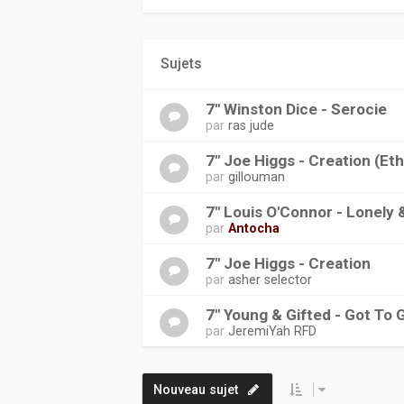
Sujets
7" Winston Dice - Serocie
par
ras jude
7" Joe Higgs - Creation (Eth
par
gillouman
7" Louis O'Connor - Lonely 
par
Antocha
7" Joe Higgs - Creation
par
asher selector
7" Young & Gifted - Got To
par
JeremiYah RFD
Nouveau sujet