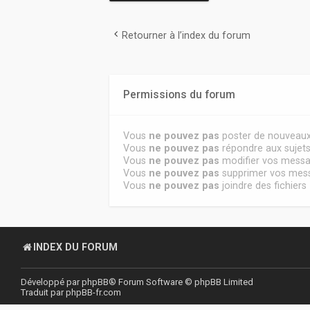
Retourner à l’index du forum
Permissions du forum
Vous
ne pouvez pas
poster de nouveaux
Vous
ne pouvez pas
répondre aux sujet
Vous
ne pouvez pas
modifier vos mess
Vous
ne pouvez pas
supprimer vos mes
Vous
ne pouvez pas
joindre des fichiers
INDEX DU FORUM
Développé par
phpBB
® Forum Software © phpBB Limited
Traduit par
phpBB-fr.com