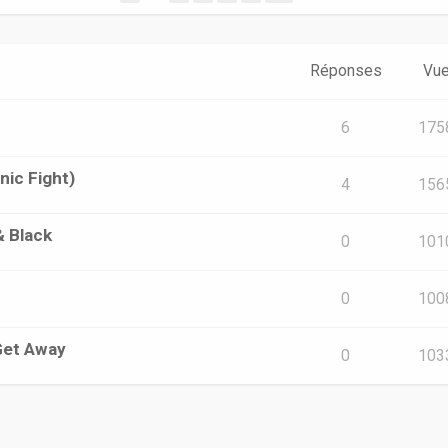
Réponses
Vu
6
175
nic Fight)
4
156
& Black
0
101
0
100
 Get Away
0
103