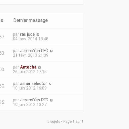
es
Dernier message
par
ras jude
87
04 janv. 2014 18:48
par
JeremiYah RFD
53
21 févr. 2013 21:39
par
Antocha
03
26 juin 2012 17:15
par
asher selector
80
10 juin 2012 16:09
par
JeremiYah RFD
35
10 juin 2012 13:27
5 sujets • Page
1
sur
1