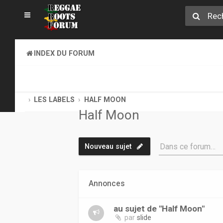
INDEX DU FORUM
REGGAE ROOTS DISCOVERY
LE COIN DES ARCHIVISTES
LES LABELS
HALF MOON
Half Moon
Dans ce forum…
Nouveau sujet
Annonces
au sujet de "Half Moon"
par
slide