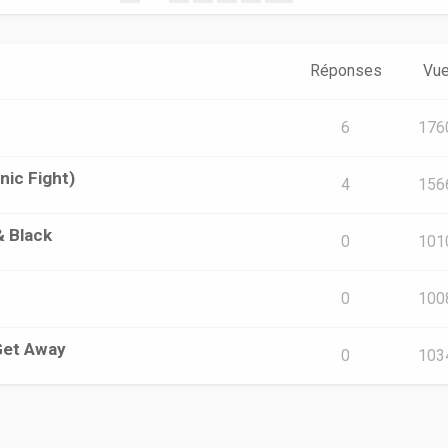
Réponses
Vu
6
176
nic Fight)
4
156
& Black
0
101
0
100
 Get Away
0
103