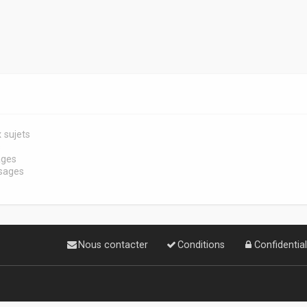
 sujets
s
ages
sages
Nous contacter
Conditions
Confidential