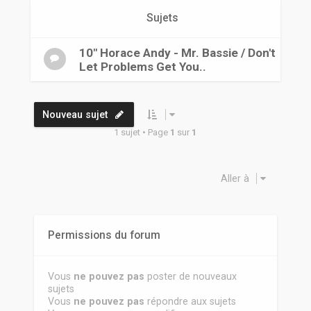
r
Sujets
10" Horace Andy - Mr. Bassie / Don't
Let Problems Get You..
Nouveau sujet
1 sujet • Page
1
sur
1
Aller à
Permissions du forum
Vous
ne pouvez pas
poster de nouveaux
sujets
Vous
ne pouvez pas
répondre aux sujets