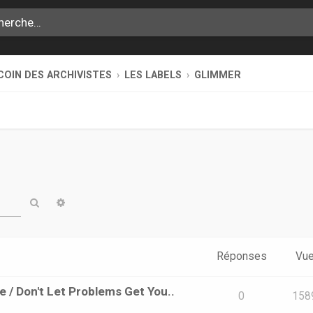
COIN DES ARCHIVISTES
LES LABELS
GLIMMER
Rechercher
Recherche avancée
Réponses
Vu
e / Don't Let Problems Get You..
0
158