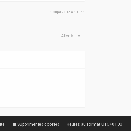
1 sujet • Page
1
sur
1
Aller à
ité
Supprimer les cookies
Heures au format
UTC+01:00