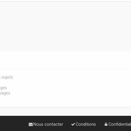
 sujets
s
ages
sages
Nous contacter
Conditions
Confidential