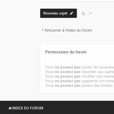
Nouveau sujet
Retourner à l’index du forum
Permissions du forum
Vous
ne pouvez pas
poster de nouveaux
Vous
ne pouvez pas
répondre aux sujet
Vous
ne pouvez pas
modifier vos mess
Vous
ne pouvez pas
supprimer vos mes
Vous
ne pouvez pas
joindre des fichiers
INDEX DU FORUM