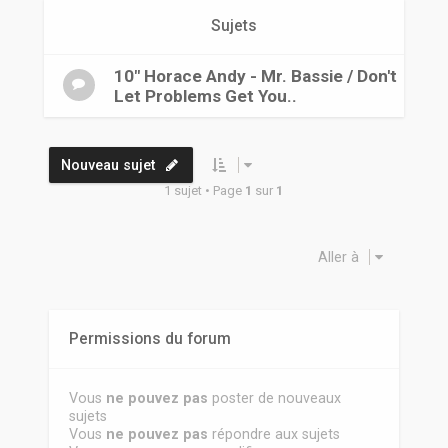
r
Sujets
10" Horace Andy - Mr. Bassie / Don't
Let Problems Get You..
Nouveau sujet
1 sujet • Page
1
sur
1
Aller à
Permissions du forum
Vous
ne pouvez pas
poster de nouveaux
sujets
Vous
ne pouvez pas
répondre aux sujets