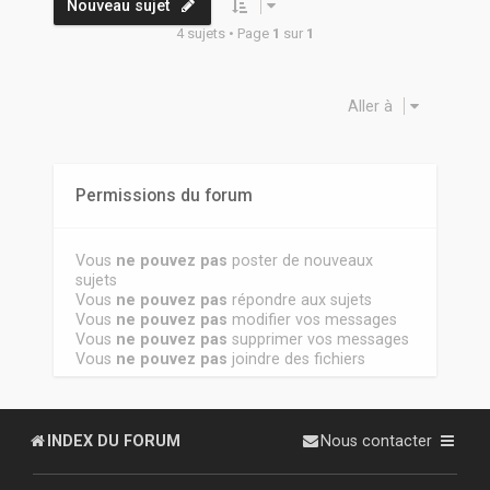
Nouveau sujet
4 sujets • Page
1
sur
1
Aller à
Permissions du forum
Vous
ne pouvez pas
poster de nouveaux
sujets
Vous
ne pouvez pas
répondre aux sujets
Vous
ne pouvez pas
modifier vos messages
Vous
ne pouvez pas
supprimer vos messages
Vous
ne pouvez pas
joindre des fichiers
INDEX DU FORUM
Nous contacter