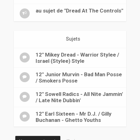
r
au sujet de "Dread At The Controls"
Sujets
12" Mikey Dread - Warrior Stylee /
Israel (Stylee) Style
12" Junior Murvin - Bad Man Posse
/ Smokers Posse
12" Sowell Radics - All Nite Jammin'
/ Late Nite Dubbin'
12" Earl Sixteen - Mr D.J. / Gilly
Buchanan - Ghetto Youths