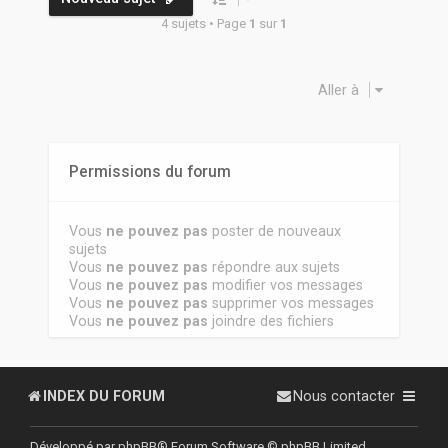
4 sujets • Page
1
sur
1
Aller à
Permissions du forum
Vous
ne pouvez pas
poster de nouveaux
sujets
Vous
ne pouvez pas
répondre aux sujets
Vous
ne pouvez pas
modifier vos messages
Vous
ne pouvez pas
supprimer vos messages
Vous
ne pouvez pas
joindre des fichiers
INDEX DU FORUM
Nous contacter
Développé par
phpBB
® Forum Software © phpBB Limited