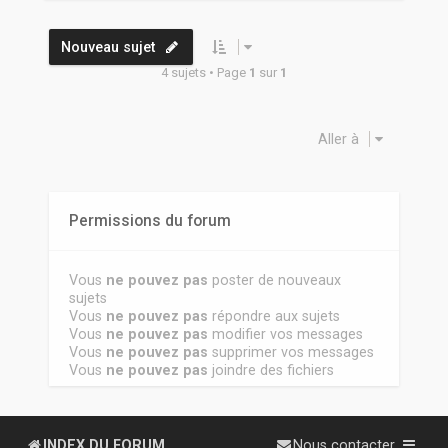
Nouveau sujet
4 sujets • Page
1
sur
1
Aller à
Permissions du forum
Vous
ne pouvez pas
poster de nouveaux
sujets
Vous
ne pouvez pas
répondre aux sujets
Vous
ne pouvez pas
modifier vos messages
Vous
ne pouvez pas
supprimer vos messages
Vous
ne pouvez pas
joindre des fichiers
INDEX DU FORUM
Nous contacter