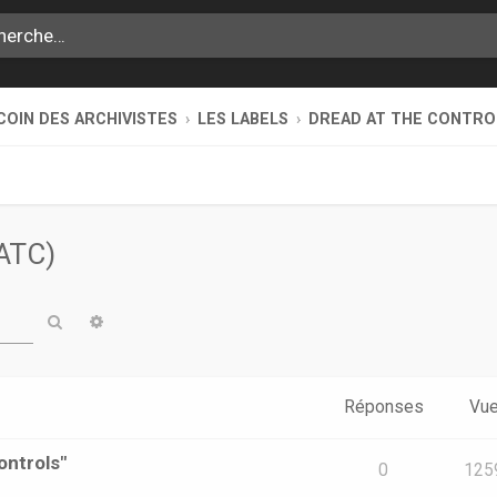
COIN DES ARCHIVISTES
LES LABELS
DREAD AT THE CONTRO
DATC)
Rechercher
Recherche avancée
Réponses
Vu
ontrols"
0
125