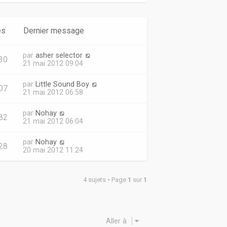
es
Dernier message
par
asher selector
30
21 mai 2012 09:04
par
Little Sound Boy
07
21 mai 2012 06:58
par
Nohay
82
21 mai 2012 06:04
par
Nohay
28
20 mai 2012 11:24
4 sujets • Page
1
sur
1
Aller à