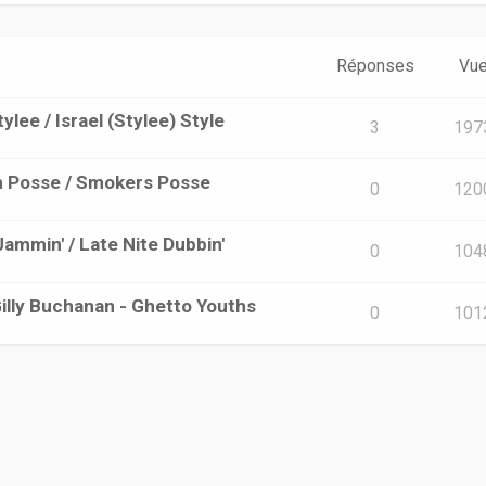
Réponses
Vu
ylee / Israel (Stylee) Style
3
197
an Posse / Smokers Posse
0
120
 Jammin' / Late Nite Dubbin'
0
104
 Gilly Buchanan - Ghetto Youths
0
101