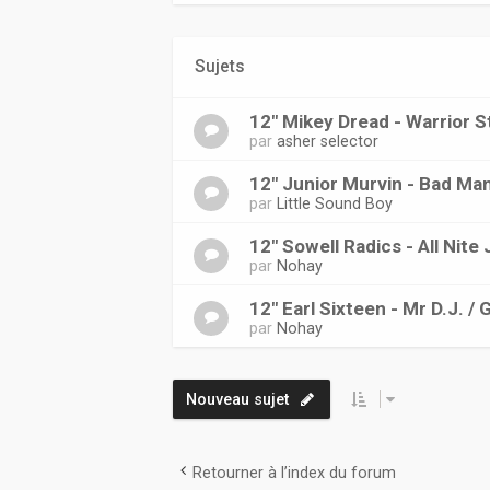
Sujets
12" Mikey Dread - Warrior St
par
asher selector
12" Junior Murvin - Bad M
par
Little Sound Boy
12" Sowell Radics - All Nite
par
Nohay
12" Earl Sixteen - Mr D.J. /
par
Nohay
Nouveau sujet
Retourner à l’index du forum