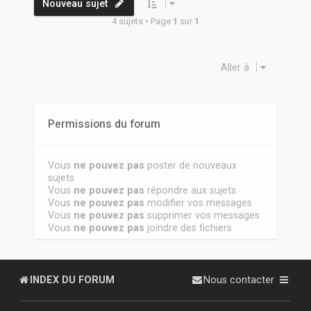
Nouveau sujet
4 sujets • Page
1
sur
1
Aller à
Permissions du forum
Vous
ne pouvez pas
poster de nouveaux
sujets
Vous
ne pouvez pas
répondre aux sujets
Vous
ne pouvez pas
modifier vos messages
Vous
ne pouvez pas
supprimer vos messages
Vous
ne pouvez pas
joindre des fichiers
INDEX DU FORUM
Nous contacter