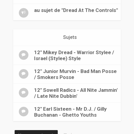
r
au sujet de "Dread At The Controls"
Sujets
12" Mikey Dread - Warrior Stylee /
Israel (Stylee) Style
12" Junior Murvin - Bad Man Posse
/ Smokers Posse
12" Sowell Radics - All Nite Jammin'
/ Late Nite Dubbin'
12" Earl Sixteen - Mr D.J. / Gilly
Buchanan - Ghetto Youths