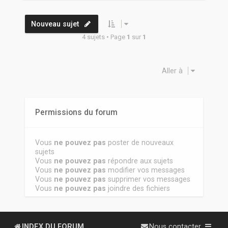
Nouveau sujet
4 sujets • Page
1
sur
1
Aller à
Permissions du forum
Vous
ne pouvez pas
poster de nouveaux
sujets
Vous
ne pouvez pas
répondre aux sujets
Vous
ne pouvez pas
modifier vos messages
Vous
ne pouvez pas
supprimer vos messages
Vous
ne pouvez pas
joindre des fichiers
INDEX DU FORUM
Nous contacter