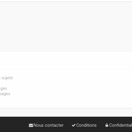
 sujets
s
ages
sages
Nous contacter
Conditions
Confidential