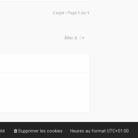
0 sujet • Page
1
sur
1
Aller à
ité
Supprimer les cookies
Heures au format
UTC+01:00