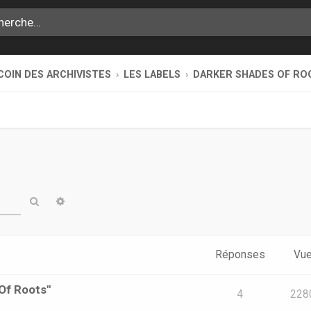
COIN DES ARCHIVISTES
LES LABELS
DARKER SHADES OF RO
Rechercher
Recherche avancée
Réponses
Vu
 Of Roots"
4
228