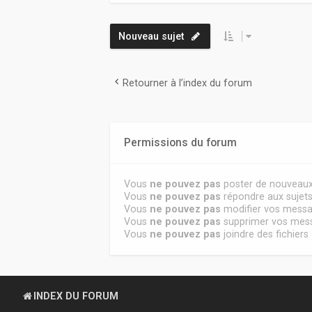
Nouveau sujet
Retourner à l’index du forum
Permissions du forum
Vous
ne pouvez pas
poster de nouveaux
Vous
ne pouvez pas
répondre aux sujet
Vous
ne pouvez pas
modifier vos mess
Vous
ne pouvez pas
supprimer vos mes
Vous
ne pouvez pas
joindre des fichiers
INDEX DU FORUM