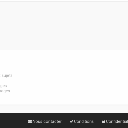
 sujets
s
ages
sages
Nous contacter
Conditions
Confidential