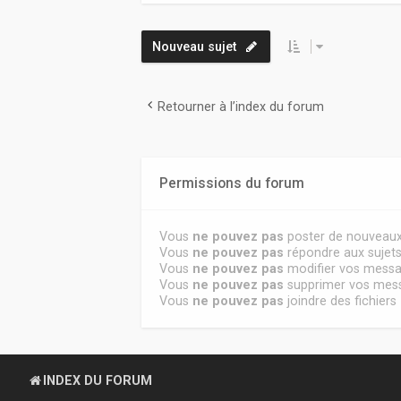
Nouveau sujet
Retourner à l’index du forum
Permissions du forum
Vous
ne pouvez pas
poster de nouveaux
Vous
ne pouvez pas
répondre aux sujet
Vous
ne pouvez pas
modifier vos mess
Vous
ne pouvez pas
supprimer vos mes
Vous
ne pouvez pas
joindre des fichiers
INDEX DU FORUM