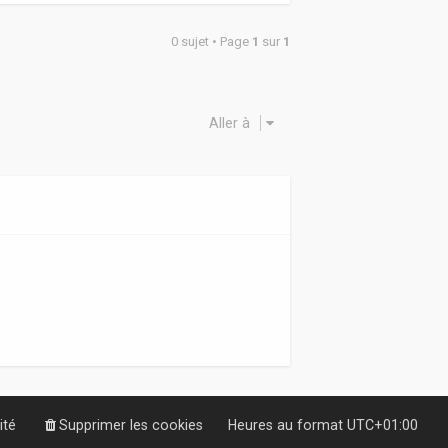
0 sujet • Page
1
sur
1
Aller à
ité
Supprimer les cookies
Heures au format
UTC+01:00