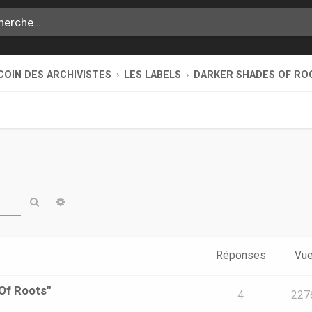
COIN DES ARCHIVISTES
LES LABELS
DARKER SHADES OF RO
Rechercher
Recherche avancée
Réponses
Vu
 Of Roots"
4
227