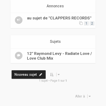
r
Annonces
au sujet de "CLAPPERS RECORDS"
1
2
Sujets
12" Raymond Levy - Radiate Love /
Love Club Mix
Nouveau sujet
1 sujet • Page
1
sur
1
Aller à