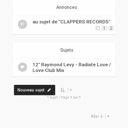
r
Annonces
au sujet de "CLAPPERS RECORDS"
1
2
Sujets
12" Raymond Levy - Radiate Love /
Love Club Mix
Nouveau sujet
1 sujet • Page
1
sur
1
Aller à