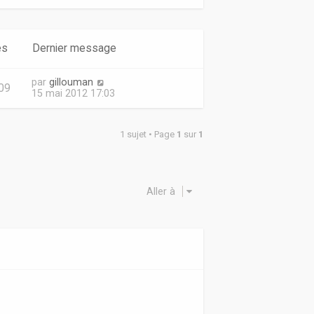
es
Dernier message
par
gillouman
09
15 mai 2012 17:03
1 sujet • Page
1
sur
1
Aller à