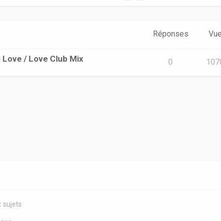
Réponses
Vu
 Love / Love Club Mix
0
107
 sujets
s