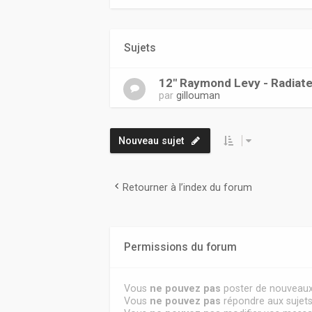
Sujets
12" Raymond Levy - Radiate
par
gillouman
Nouveau sujet
Retourner à l’index du forum
Permissions du forum
Vous
ne pouvez pas
poster de nouveaux
Vous
ne pouvez pas
répondre aux sujet