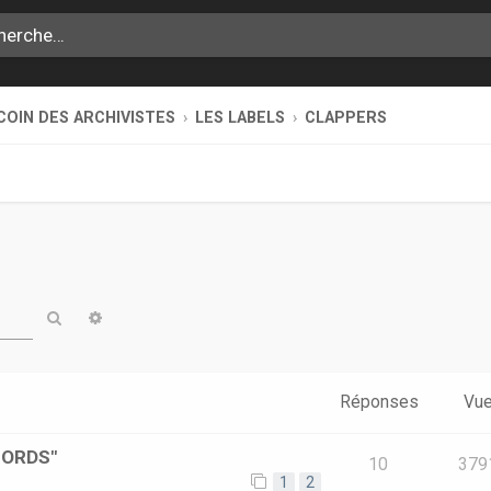
COIN DES ARCHIVISTES
LES LABELS
CLAPPERS
Rechercher
Recherche avancée
Réponses
Vu
CORDS"
10
379
1
2