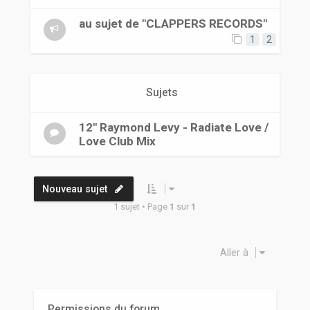
r
au sujet de "CLAPPERS RECORDS"
1
2
Sujets
12" Raymond Levy - Radiate Love /
Love Club Mix
Nouveau sujet
1 sujet • Page
1
sur
1
Aller à
Permissions du forum