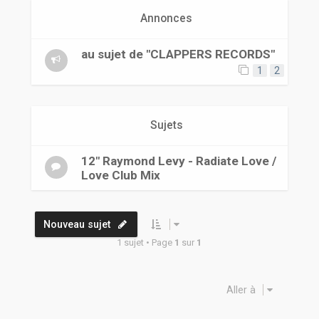
r
Annonces
au sujet de "CLAPPERS RECORDS"
1
2
Sujets
12" Raymond Levy - Radiate Love /
Love Club Mix
Nouveau sujet
1 sujet • Page
1
sur
1
Aller à