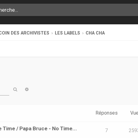
COIN DES ARCHIVISTES
LES LABELS
CHA CHA
Rechercher
Recherche avancée
Réponses
Vu
e Time / Papa Bruce - No Time...
7
259