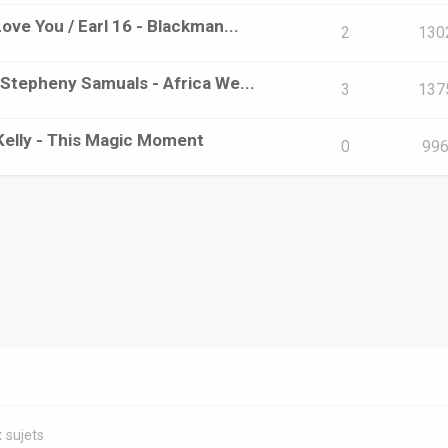
Love You / Earl 16 - Blackman...
2
130
/ Stepheny Samuals - Africa We...
3
137
t Kelly - This Magic Moment
0
99
 sujets