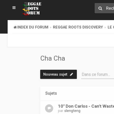
INDEX DU FORUM
REGGAE ROOTS DISCOVERY
LE 
Cha Cha
Dans ce forum…
Nouveau sujet
Sujets
10" Don Carlos - Can't Wast
par
slengteng