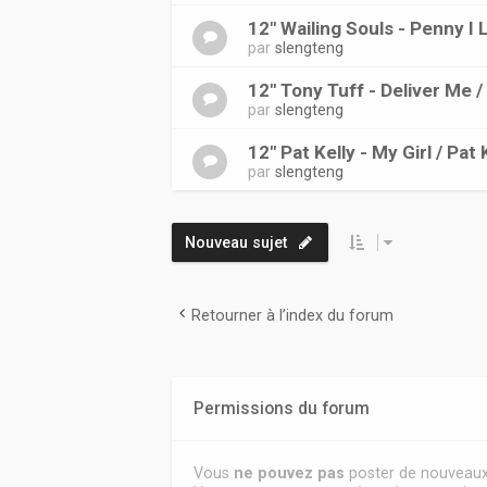
12" Wailing Souls - Penny I 
par
slengteng
12" Tony Tuff - Deliver Me 
par
slengteng
12" Pat Kelly - My Girl / Pa
par
slengteng
Nouveau sujet
Retourner à l’index du forum
Permissions du forum
Vous
ne pouvez pas
poster de nouveaux