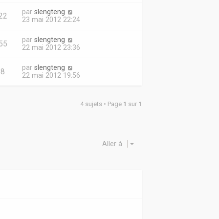
par
slengteng
22
23 mai 2012 22:24
par
slengteng
55
22 mai 2012 23:36
par
slengteng
68
22 mai 2012 19:56
4 sujets • Page
1
sur
1
Aller à