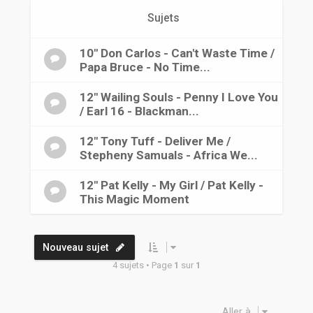
r
Sujets
10" Don Carlos - Can't Waste Time /
Papa Bruce - No Time...
12" Wailing Souls - Penny I Love You
/ Earl 16 - Blackman...
12" Tony Tuff - Deliver Me /
Stepheny Samuals - Africa We...
12" Pat Kelly - My Girl / Pat Kelly -
This Magic Moment
Nouveau sujet
4 sujets • Page
1
sur
1
Aller à