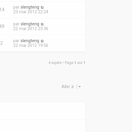
par
slengteng
14
23 mai 2012 22:24
par
slengteng
49
22 mai 2012 23:36
par
slengteng
62
22 mai 2012 19:56
4 sujets • Page
1
sur
1
Aller à