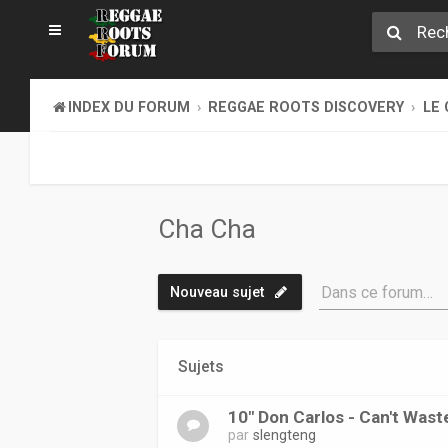
INDEX DU FORUM
REGGAE ROOTS DISCOVERY
LE 
Cha Cha
Dans ce forum…
Nouveau sujet
Sujets
10" Don Carlos - Can't Wast
par
slengteng