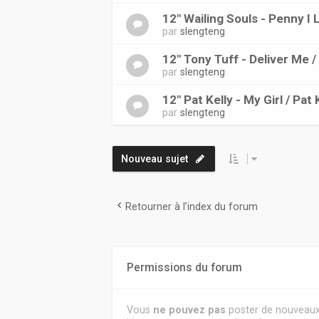
12" Wailing Souls - Penny I 
par
slengteng
12" Tony Tuff - Deliver Me 
par
slengteng
12" Pat Kelly - My Girl / Pa
par
slengteng
Nouveau sujet
Retourner à l’index du forum
Permissions du forum
Vous
ne pouvez pas
poster de nouveaux