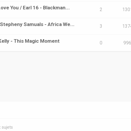
Love You / Earl 16 - Blackman...
2
130
/ Stepheny Samuals - Africa We...
3
137
t Kelly - This Magic Moment
0
99
 sujets