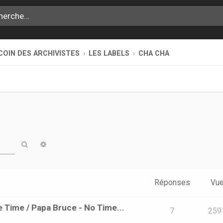
COIN DES ARCHIVISTES
LES LABELS
CHA CHA
Rechercher
Recherche avancée
Réponses
Vu
e Time / Papa Bruce - No Time...
7
259