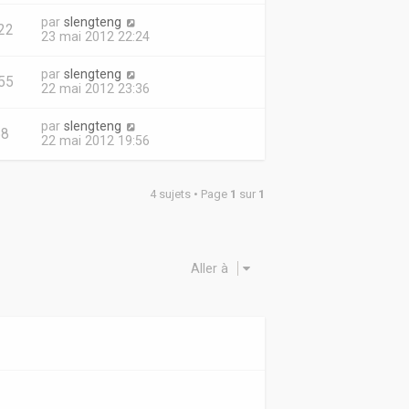
par
slengteng
22
23 mai 2012 22:24
par
slengteng
55
22 mai 2012 23:36
par
slengteng
68
22 mai 2012 19:56
4 sujets • Page
1
sur
1
Aller à