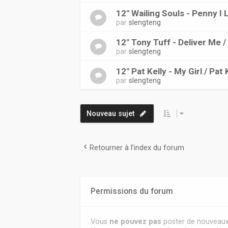
12" Wailing Souls - Penny I 
par
slengteng
12" Tony Tuff - Deliver Me 
par
slengteng
12" Pat Kelly - My Girl / Pa
par
slengteng
Nouveau sujet
Retourner à l’index du forum
Permissions du forum
Vous
ne pouvez pas
poster de nouveaux