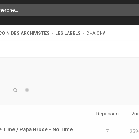
COIN DES ARCHIVISTES
LES LABELS
CHA CHA
Rechercher
Recherche avancée
Réponses
Vu
e Time / Papa Bruce - No Time...
7
259