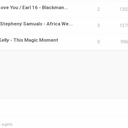
Love You / Earl 16 - Blackman...
2
130
/ Stepheny Samuals - Africa We...
3
137
t Kelly - This Magic Moment
0
99
 sujets