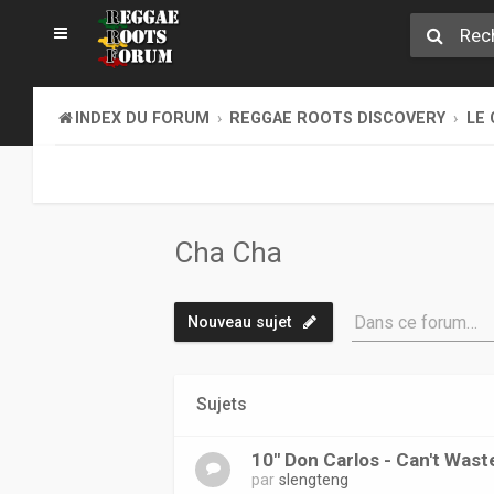
INDEX DU FORUM
REGGAE ROOTS DISCOVERY
LE 
Cha Cha
Dans ce forum…
Nouveau sujet
Sujets
10" Don Carlos - Can't Wast
par
slengteng