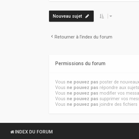
Nouveau sujet
Retourner à l’index du forum
Permissions du forum
Vous
ne pouvez pas
poster de nouveaux
Vous
ne pouvez pas
répondre aux sujet
Vous
ne pouvez pas
modifier vos mess
Vous
ne pouvez pas
supprimer vos mes
Vous
ne pouvez pas
joindre des fichiers
INDEX DU FORUM