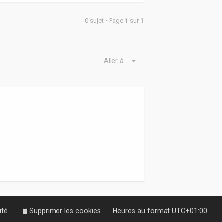
0 sujet • Page
1
sur
1
Aller à
ité
Supprimer les cookies
Heures au format
UTC+01:00