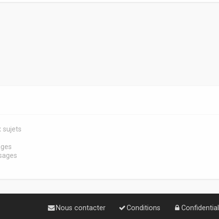
 sujets
s
ages
sages
Nous contacter
Conditions
Confidential