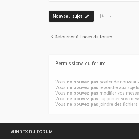
Nouveau sujet
Retourner à l’index du forum
Permissions du forum
Vous
ne pouvez pas
poster de nouveaux
Vous
ne pouvez pas
répondre aux sujet
Vous
ne pouvez pas
modifier vos mess
Vous
ne pouvez pas
supprimer vos mes
Vous
ne pouvez pas
joindre des fichiers
INDEX DU FORUM