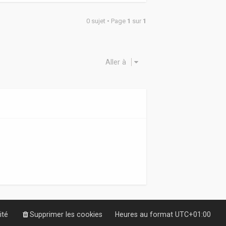
0 sujet • Page
1
sur
1
Aller à
ité
Supprimer les cookies
Heures au format
UTC+01:00