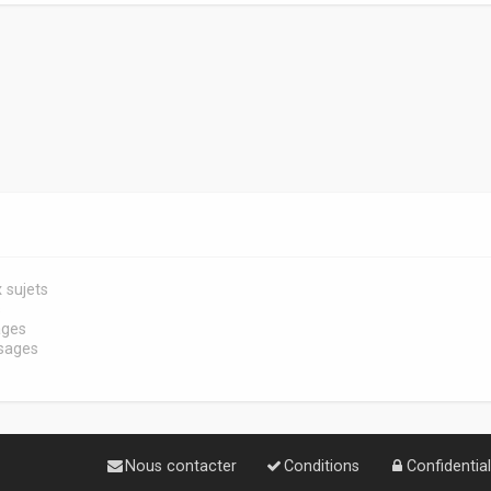
 sujets
s
ages
sages
Nous contacter
Conditions
Confidential