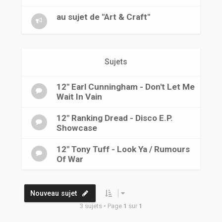
r
au sujet de "Art & Craft"
Sujets
12" Earl Cunningham - Don't Let Me
Wait In Vain
12" Ranking Dread - Disco E.P.
Showcase
12" Tony Tuff - Look Ya / Rumours
Of War
Nouveau sujet
3 sujets • Page
1
sur
1