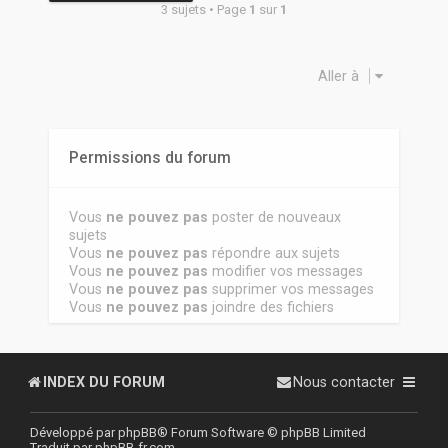
3 sujets • Page
1
sur
1
Aller à
Permissions du forum
Vous
ne pouvez pas
poster de nouveaux
sujets
Vous
ne pouvez pas
répondre aux sujets
Vous
ne pouvez pas
modifier vos messages
Vous
ne pouvez pas
supprimer vos messages
Vous
ne pouvez pas
joindre des fichiers
INDEX DU FORUM
Nous contacter
Développé par
phpBB
® Forum Software © phpBB Limited
Traduit par
phpBB-fr.com