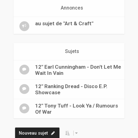
r
Annonces
au sujet de "Art & Craft"
Sujets
12" Earl Cunningham - Don't Let Me
Wait In Vain
12" Ranking Dread - Disco E.P.
Showcase
12" Tony Tuff - Look Ya / Rumours
Of War
Nouveau sujet