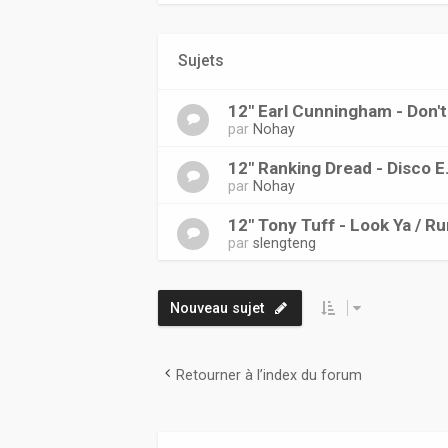
Sujets
12" Earl Cunningham - Don't
par
Nohay
12" Ranking Dread - Disco 
par
Nohay
12" Tony Tuff - Look Ya / 
par
slengteng
Nouveau sujet
Retourner à l’index du forum