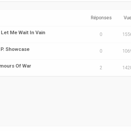
Réponses
Vu
 Let Me Wait In Vain
0
155
E.P. Showcase
0
106
Rumours Of War
2
142