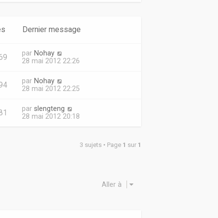
es
Dernier message
par
Nohay
69
28 mai 2012 22:26
par
Nohay
94
28 mai 2012 22:25
par
slengteng
81
28 mai 2012 20:18
3 sujets • Page
1
sur
1
Aller à