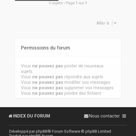
3 sujets • Page
1
sur
1
Aller à
Permissions du forum
Vous
ne pouvez pas
poster de nouveaux
sujets
Vous
ne pouvez pas
répondre aux sujets
Vous
ne pouvez pas
modifier vos messages
Vous
ne pouvez pas
supprimer vos messages
Vous
ne pouvez pas
joindre des fichiers
INDEX DU FORUM
Nous contacter
Développé par
phpBB
® Forum Software © phpBB Limited
Traduit par
phpBB-fr.com