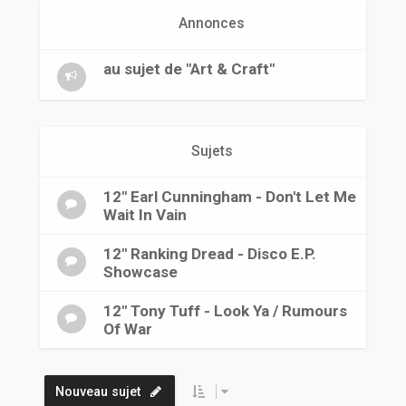
r
Annonces
au sujet de "Art & Craft"
Sujets
12" Earl Cunningham - Don't Let Me
Wait In Vain
12" Ranking Dread - Disco E.P.
Showcase
12" Tony Tuff - Look Ya / Rumours
Of War
Nouveau sujet