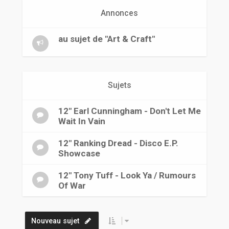
r
Annonces
au sujet de "Art & Craft"
Sujets
12" Earl Cunningham - Don't Let Me
Wait In Vain
12" Ranking Dread - Disco E.P.
Showcase
12" Tony Tuff - Look Ya / Rumours
Of War
Nouveau sujet