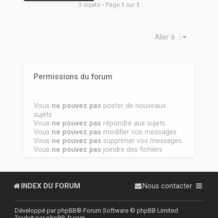
3 sujets • Page
1
sur
1
Aller à
Permissions du forum
Vous
ne pouvez pas
poster de nouveaux
sujets
Vous
ne pouvez pas
répondre aux sujets
Vous
ne pouvez pas
modifier vos messages
Vous
ne pouvez pas
supprimer vos messages
Vous
ne pouvez pas
joindre des fichiers
INDEX DU FORUM
Nous contacter
Développé par
phpBB
® Forum Software © phpBB Limited
Traduit par
phpBB-fr.com