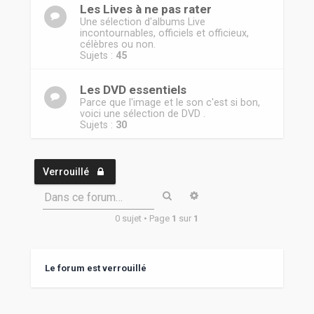
Les Lives à ne pas rater
Une sélection d'albums Live
incontournables, officiels et officieux,
célèbres ou non.
Sujets :
45
Les DVD essentiels
Parce que l'image et le son c'est si bon,
voici une sélection de DVD .
Sujets :
30
Verrouillé
Rechercher
Recherche avancée
Dans ce forum…
0 sujet • Page
1
sur
1
Le forum est verrouillé