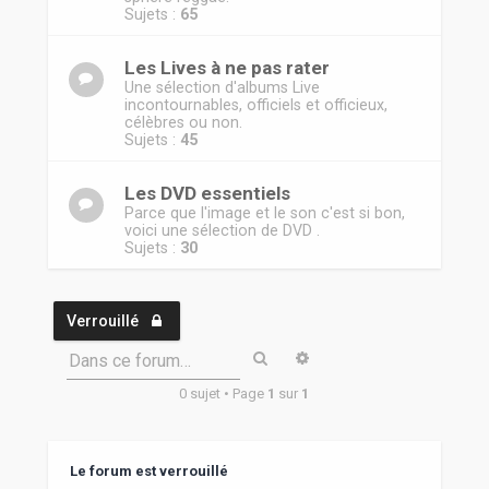
Sujets :
65
Les Lives à ne pas rater
Une sélection d'albums Live
incontournables, officiels et officieux,
célèbres ou non.
Sujets :
45
Les DVD essentiels
Parce que l'image et le son c'est si bon,
voici une sélection de DVD .
Sujets :
30
Verrouillé
Rechercher
Recherche avancée
Dans ce forum…
0 sujet • Page
1
sur
1
Le forum est verrouillé