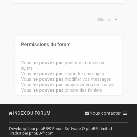
Aller à
Permissions du forum
Vous
ne pouvez pas
poster de nouveaux
sujets
Vous
ne pouvez pas
répondre aux sujets
Vous
ne pouvez pas
modifier vos messages
Vous
ne pouvez pas
supprimer vos messages
Vous
ne pouvez pas
joindre des fichiers
INDEX DU FORUM
Nous contacter
Développé par
phpBB
® Forum Software © phpBB Limited
Traduit par
phpBB-fr.com