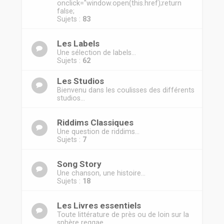
r
onclick="window.open(this.href);return
false;
Sujets :
83
Les Labels
Une sélection de labels...
Sujets :
62
Les Studios
Bienvenu dans les coulisses des différents
studios...
Riddims Classiques
Une question de riddims...
Sujets :
7
Song Story
Une chanson, une histoire...
Sujets :
18
Les Livres essentiels
Toute littérature de près ou de loin sur la
sphère reggae.