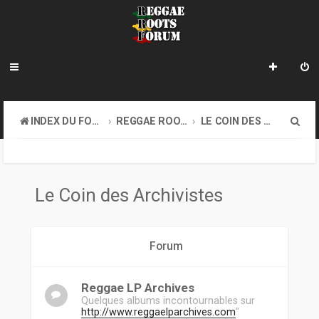
R
INDEX DU FORUM
REGGAE ROOTS DISCOVERY
LE COIN DES ARCHIVISTES
e
c
h
Le Coin des Archivistes
e
r
Forum
c
h
Reggae LP Archives
e
Quelques albums incontournables sur
http://www.reggaelparchives.com
"