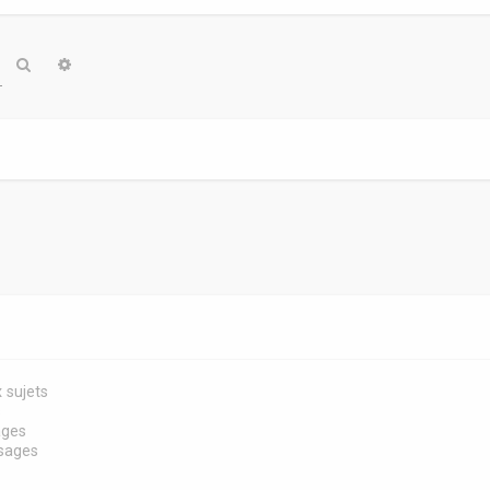
Rechercher
Recherche avancée
 sujets
s
ages
sages