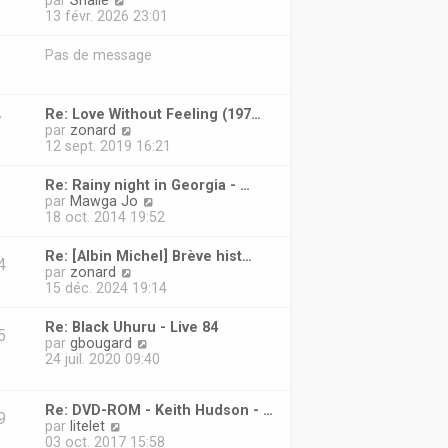
par
Shalie
d
o
13 févr. 2026 23:01
e
i
r
r
Pas de message
n
l
i
e
e
d
r
e
Re: Love Without Feeling (197…
7
m
r
V
par
zonard
e
n
o
12 sept. 2019 16:21
s
i
i
s
e
r
Re: Rainy night in Georgia - …
a
r
9
l
V
par
Mawga Jo
g
m
e
o
18 oct. 2014 19:52
e
e
d
i
s
e
r
s
Re: [Albin Michel] Brève hist…
r
4
l
a
V
par
zonard
n
e
g
o
15 déc. 2024 19:14
i
d
e
i
e
e
r
r
Re: Black Uhuru - Live 84
r
5
l
m
V
par
gbougard
n
e
e
o
24 juil. 2020 09:40
i
d
s
i
e
e
s
r
r
r
a
l
m
Re: DVD-ROM - Keith Hudson - …
n
g
9
e
e
V
par
litelet
i
e
d
s
o
03 oct. 2017 15:58
e