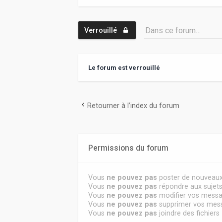
Dans ce forum…
Verrouillé
Le forum est verrouillé
Retourner à l’index du forum
Permissions du forum
Vous
ne pouvez pas
poster de nouveaux
Vous
ne pouvez pas
répondre aux sujet
Vous
ne pouvez pas
modifier vos mess
Vous
ne pouvez pas
supprimer vos mes
Vous
ne pouvez pas
joindre des fichiers