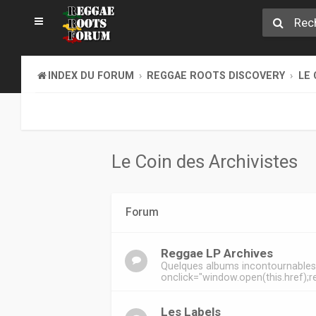
INDEX DU FORUM
REGGAE ROOTS DISCOVERY
LE 
Le Coin des Archivistes
Forum
Reggae LP Archives
Quelques albums incontournable
onclick="window.open(this.href);re
Les Labels