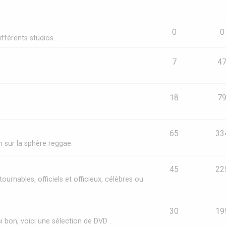
0
0
fférents studios...
7
4
18
7
65
33
in sur la sphère reggae.
45
22
ournables, officiels et officieux, célèbres ou
30
19
si bon, voici une sélection de DVD .