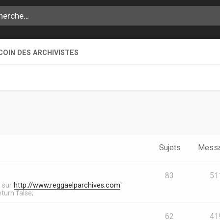
COIN DES ARCHIVISTES
Sujets
Mess
83
51
s sur
http://www.reggaelparchives.com
"
turn false;
62
41