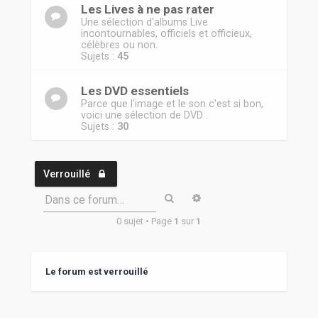
Les Lives à ne pas rater
Une sélection d'albums Live
incontournables, officiels et officieux,
célèbres ou non.
Sujets :
45
Les DVD essentiels
Parce que l'image et le son c'est si bon,
voici une sélection de DVD .
Sujets :
30
Verrouillé
Rechercher
Recherche avancée
Dans ce forum…
0 sujet • Page
1
sur
1
Le forum est verrouillé