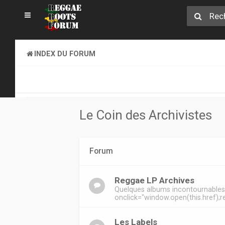
INDEX DU FORUM
REGGAE ROOTS DISCOVERY
LE COIN DES ARCHIVISTES
Le Coin des Archivistes
Forum
Reggae LP Archives
Quelques albums incontournable
onclick="window.open(this.href);re
Les Labels