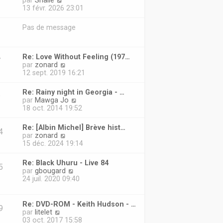
par
Shalie
d
o
13 févr. 2026 23:01
e
i
r
r
Pas de message
n
l
i
e
e
d
r
e
Re: Love Without Feeling (197…
7
m
r
V
par
zonard
e
n
o
12 sept. 2019 16:21
s
i
i
s
e
r
Re: Rainy night in Georgia - …
a
r
9
l
V
par
Mawga Jo
g
m
e
o
18 oct. 2014 19:52
e
e
d
i
s
e
r
s
Re: [Albin Michel] Brève hist…
r
4
l
a
V
par
zonard
n
e
g
o
15 déc. 2024 19:14
i
d
e
i
e
e
r
r
Re: Black Uhuru - Live 84
r
5
l
m
V
par
gbougard
n
e
e
o
24 juil. 2020 09:40
i
d
s
i
e
e
s
r
r
r
a
l
m
Re: DVD-ROM - Keith Hudson - …
n
g
9
e
e
V
par
litelet
i
e
d
s
o
03 oct. 2017 15:58
e