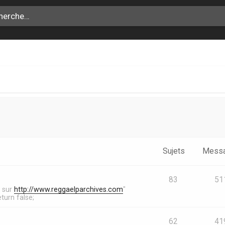
Sujets
Mess
83
51
s sur
http://www.reggaelparchives.com
"
turn false;
62
41