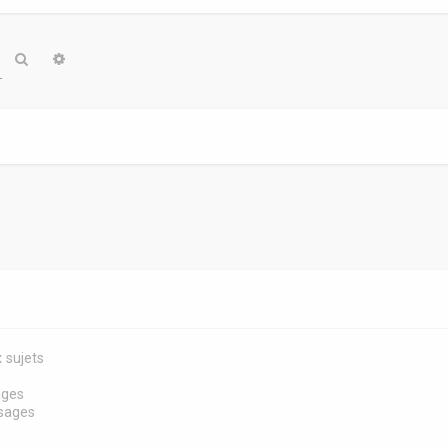
Rechercher
Recherche avancée
 sujets
s
ages
sages