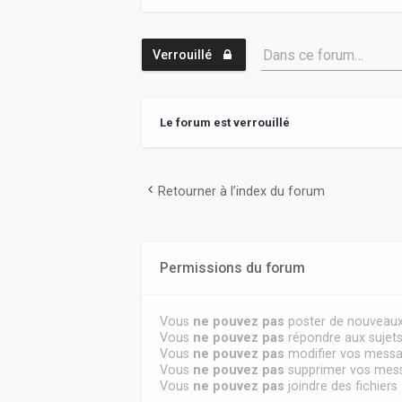
Dans ce forum…
Verrouillé
Le forum est verrouillé
Retourner à l’index du forum
Permissions du forum
Vous
ne pouvez pas
poster de nouveaux
Vous
ne pouvez pas
répondre aux sujet
Vous
ne pouvez pas
modifier vos mess
Vous
ne pouvez pas
supprimer vos mes
Vous
ne pouvez pas
joindre des fichiers