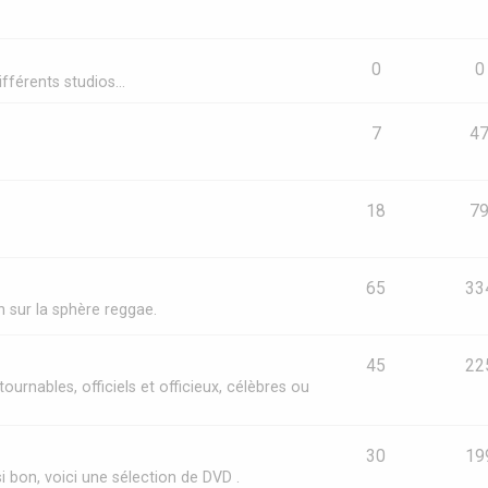
0
0
fférents studios...
7
4
18
7
65
33
in sur la sphère reggae.
45
22
ournables, officiels et officieux, célèbres ou
30
19
si bon, voici une sélection de DVD .