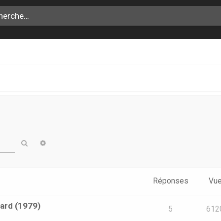
Rechercher
Recherche avancée
Réponses
Vu
ard (1979)
5
612