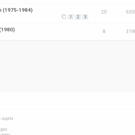
in (1975-1984)
20
630
1
2
3
 (1980)
8
319
 sujets
s
ages
sages