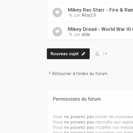
Mikey Ras Starr - Fire & Ra
par
Aloy2.0
Mikey Dread - World War III
par
slide
Nouveau sujet
Retourner à l’index du forum
Permissions du forum
Vous
ne pouvez pas
poster de nouveaux
Vous
ne pouvez pas
répondre aux sujet
Vous
ne pouvez pas
modifier vos mess
Vous
ne pouvez pas
supprimer vos mes