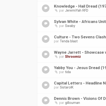
Knowledge - Hail Dread (19
par
JeremiYah RFD
Sylvan White - Africans Uni
par
Swaby
Culture - Two Sevens Clash
par
Tenda blast
Wayne Jarrett - Showcase v
par
Shroomiz
Yabby You - Jesus Dread (
par
tida
Capital Letters - Headline 
par
SistarolK
Dennis Brown - Visions Of 
par
gillouman