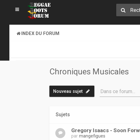
INDEX DU FORUM
REGGAE ROOTS DISCOVERY
CHRONIQUES MUSICALES
Chroniques Musicales
Dans ce forum…
Nouveau sujet
Sujets
Gregory Isaacs - Soon Forw
par
mangefigues