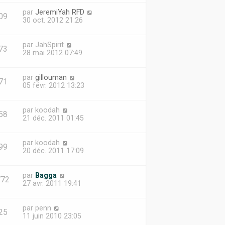
par
JeremiYah RFD
09
30 oct. 2012 21:26
par
JahSpirit
73
28 mai 2012 07:49
par
gillouman
71
05 févr. 2012 13:23
par
koodah
58
21 déc. 2011 01:45
par
koodah
99
20 déc. 2011 17:09
par
Bagga
772
27 avr. 2011 19:41
par
penn
25
11 juin 2010 23:05