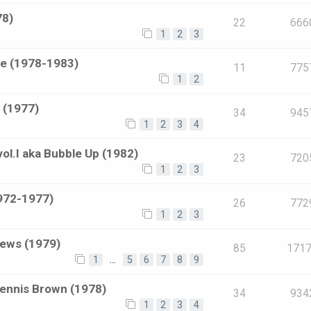
78)
22
666
1
2
3
te (1978-1983)
11
775
1
2
 (1977)
34
945
1
2
3
4
ol.I aka Bubble Up (1982)
23
720
1
2
3
1972-1977)
26
772
1
2
3
News (1979)
85
171
1
…
5
6
7
8
9
Dennis Brown (1978)
34
934
1
2
3
4