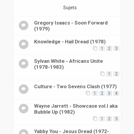
r
Sujets
Gregory Isaacs - Soon Forward
(1979)
Knowledge - Hail Dread (1978)
1
2
3
Sylvan White - Africans Unite
(1978-1983)
1
2
Culture - Two Sevens Clash (1977)
1
2
3
4
Wayne Jarrett - Showcase vol.I aka
Bubble Up (1982)
1
2
3
Yabby You - Jesus Dread (1972-