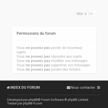
Aller à
Permissions du forum
Vous
ne pouvez pas
poster de nouveaux
sujets
Vous
ne pouvez pas
répondre aux sujets
Vous
ne pouvez pas
modifier vos messages
Vous
ne pouvez pas
supprimer vos messages
Vous
ne pouvez pas
joindre des fichiers
INDEX DU FORUM
Nous contacter
Développé par
phpBB
® Forum Software © phpBB Limited
Traduit par
phpBB-fr.com