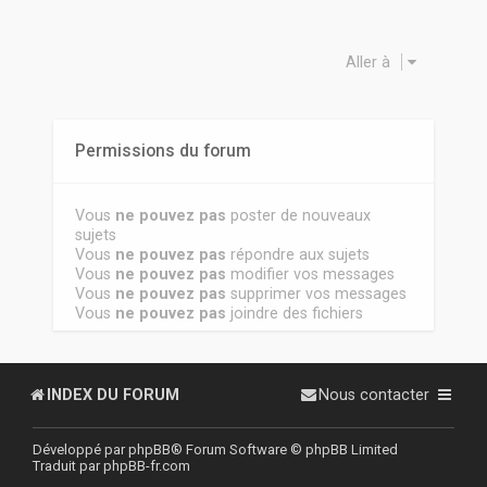
Aller à
Permissions du forum
Vous
ne pouvez pas
poster de nouveaux
sujets
Vous
ne pouvez pas
répondre aux sujets
Vous
ne pouvez pas
modifier vos messages
Vous
ne pouvez pas
supprimer vos messages
Vous
ne pouvez pas
joindre des fichiers
INDEX DU FORUM
Nous contacter
Développé par
phpBB
® Forum Software © phpBB Limited
Traduit par
phpBB-fr.com