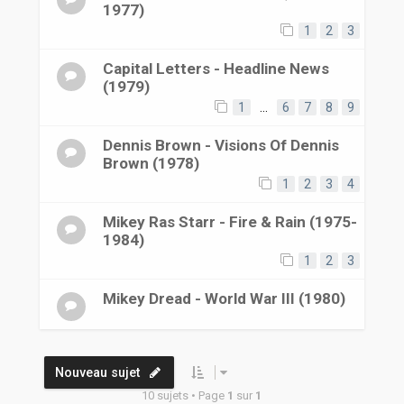
1977)
1
2
3
Capital Letters - Headline News
(1979)
1
…
6
7
8
9
Dennis Brown - Visions Of Dennis
Brown (1978)
1
2
3
4
Mikey Ras Starr - Fire & Rain (1975-
1984)
1
2
3
Mikey Dread - World War III (1980)
Nouveau sujet
10 sujets • Page
1
sur
1