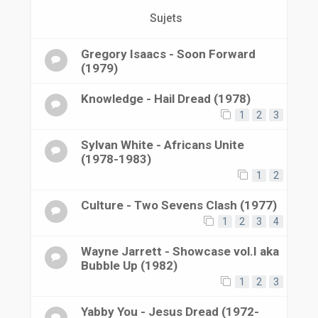
r
Sujets
Gregory Isaacs - Soon Forward
(1979)
Knowledge - Hail Dread (1978)
1
2
3
Sylvan White - Africans Unite
(1978-1983)
1
2
Culture - Two Sevens Clash (1977)
1
2
3
4
Wayne Jarrett - Showcase vol.I aka
Bubble Up (1982)
1
2
3
Yabby You - Jesus Dread (1972-